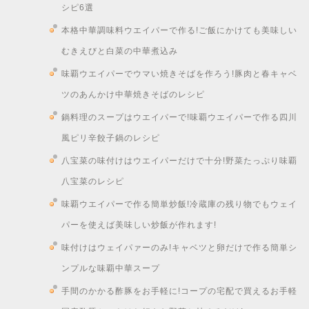
シピ6選
本格中華調味料ウエイパーで作る!ご飯にかけても美味しい
むきえびと白菜の中華煮込み
味覇ウエイパーでウマい焼きそばを作ろう!豚肉と春キャベ
ツのあんかけ中華焼きそばのレシピ
鍋料理のスープはウエイパーで!味覇ウエイパーで作る四川
風ピリ辛餃子鍋のレシピ
八宝菜の味付けはウエイパーだけで十分!野菜たっぷり味覇
八宝菜のレシピ
味覇ウエイパーで作る簡単炒飯!冷蔵庫の残り物でもウェイ
パーを使えば美味しい炒飯が作れます!
味付けはウェイパァーのみ!キャベツと卵だけで作る簡単シ
ンプルな味覇中華スープ
手間のかかる酢豚をお手軽に!コープの宅配で買えるお手軽