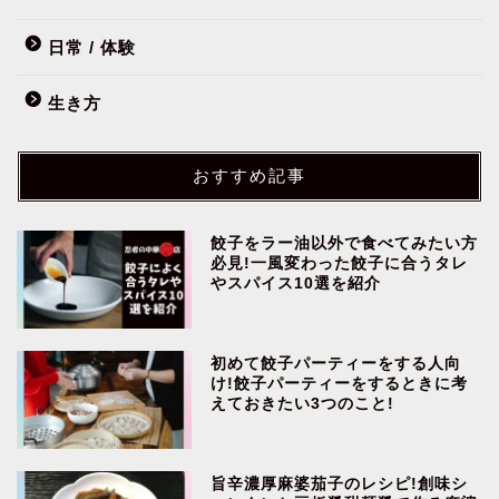
日常 / 体験
生き方
おすすめ記事
餃子をラー油以外で食べてみたい方
必見!一風変わった餃子に合うタレ
やスパイス10選を紹介
初めて餃子パーティーをする人向
け!餃子パーティーをするときに考
えておきたい3つのこと!
旨辛濃厚麻婆茄子のレシピ!創味シ