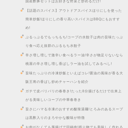
国産酢豚セットはお好きな野菜と炒めるだけ!
【話題のスパイス】アウトドアスパイスほりにしを使った
簡単炒飯!ほりにしの香り高いスパイスはBBQにもおすす
め!
ぷるっぷるでもっちもち!コープの水餃子は肉の旨味たっぷ
り食べ応え抜群のぷるもち水餃子
辛さ増し増しで激辛い食べるラー油!辛さが物足りないなら
桃屋の辛さ増し増し香ばしラー油を試してみるべし!
旨味たっぷりの冷凍炒飯といえばコレ!醤油の風味が香る大
阪王将の香ばし炒めチャーハンを紹介
ガチで皮パリパリの春巻き!たった8分揚げるだけで出来上
がる美味しいコープの中華春巻き
旨さにハマる冷凍のおすすめ酸辣湯麺!とろみのあるスープ
は黒酢入りのまろやかな酸味が特徴
お肉がなくても厚揚げで回鍋肉!残り物でも美味しく作れる