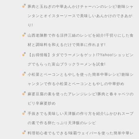
豚肉と玉ねぎの中華あんかけチャーハンのレシピ!創味シャ
ンタンとオイスターソースで美味しいあんかけのできあが
り!
山西老陳酢で作る涼拌三絲のレシピを紹介!千切りにした食
材と調味料を和えるだけで簡単に作れます!
【お得情報】タダでラーメンをゲット!?Yahoo!ショッピン
グでもらった富山ブラックラーメンを試食!
小松菜とベーコンともやしを使った簡単中華レシピ!創味シ
ャンタンで作る小松菜とベーコンともやしの中華炒め
麻婆豆腐の素を使ったアレンジレシピ!豚肉と春キャベツの
ピリ辛麻婆炒め
手抜きでも美味しい天津飯の作り方を紹介!ふかひれスープ
の素で作る卵たっぷり天津飯のレシピ
料理初心者でもできる!味覇ウェイパーを使った簡単中華レ