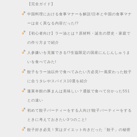
【完全ガイド】
中国料理における食事マナーを解説!日本と中国の食事マナ
ーは全く異なる内容だった!?
【初心者向け】ラー油とは？原材料・誕生の歴史・家庭で
の作り方まで紹介
人参嫌いを克服できる!?生協限定の国産にんじんしゅうま
いを食べてみた!
餃子をラー油以外で食べてみたい方必見!一風変わった餃子
に合うタレやスパイス10選を紹介
蓬莱本館の豚まんは美味しい？通販で食べて分かった551
との違い
初めて餃子パーティーをする人向け!餃子パーティーをする
ときに考えておきたい3つのこと!
餃子好き必見！実はダイエット向きだった「餃子」の秘密