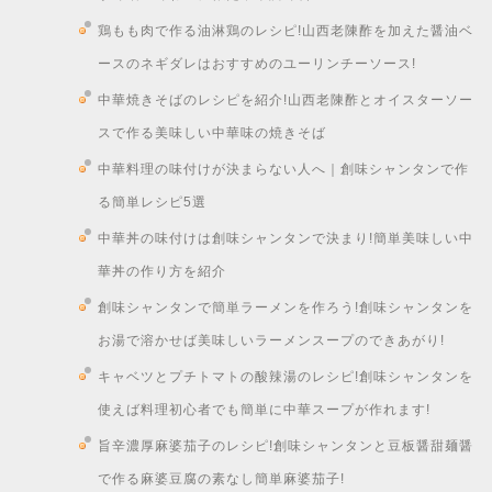
鶏もも肉で作る油淋鶏のレシピ!山西老陳酢を加えた醤油ベ
ースのネギダレはおすすめのユーリンチーソース!
中華焼きそばのレシピを紹介!山西老陳酢とオイスターソー
スで作る美味しい中華味の焼きそば
中華料理の味付けが決まらない人へ｜創味シャンタンで作
る簡単レシピ5選
中華丼の味付けは創味シャンタンで決まり!簡単美味しい中
華丼の作り方を紹介
創味シャンタンで簡単ラーメンを作ろう!創味シャンタンを
お湯で溶かせば美味しいラーメンスープのできあがり!
キャベツとプチトマトの酸辣湯のレシピ!創味シャンタンを
使えば料理初心者でも簡単に中華スープが作れます!
旨辛濃厚麻婆茄子のレシピ!創味シャンタンと豆板醤甜麺醤
で作る麻婆豆腐の素なし簡単麻婆茄子!