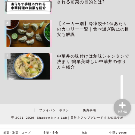
される前菜の目的とは?
4
【メーカー別】冷凍餃子1個あたり
生き方
のカロリー一覧｜食べ過ぎ防止の目
安も解説
アイテム
5
中華丼の味付けは創味シャンタンで
中華料理
決まり!簡単美味しい中華丼の作り
方を紹介
プロフィール
プライバシーポリシー
免責事項
MENU
2021–2026 Shadow Ninja Lab｜日常をアップグレードする知識ラボ
前菜・副菜・スープ
主菜・主食
点心
中華 / その他