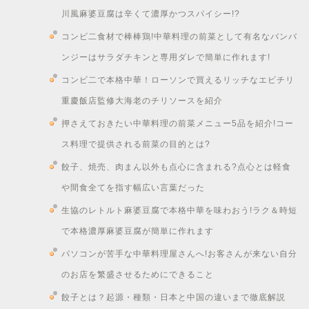
川風麻婆豆腐は辛くて濃厚かつスパイシー!?
コンビ二食材で棒棒鶏!中華料理の前菜として有名なバンバ
ンジーはサラダチキンと専用ダレで簡単に作れます!
コンビ二で本格中華！ローソンで買えるリッチなエビチリ
重慶飯店監修大海老のチリソースを紹介
押さえておきたい中華料理の前菜メニュー5品を紹介!コー
ス料理で提供される前菜の目的とは?
餃子、焼売、肉まん以外も点心に含まれる?点心とは軽食
や間食全てを指す幅広い言葉だった
生協のレトルト麻婆豆腐で本格中華を味わおう!ラク＆時短
で本格濃厚麻婆豆腐が簡単に作れます
パソコンが苦手な中華料理屋さんへ!お客さんが来ない自分
のお店を繁盛させるためにできること
餃子とは？起源・種類・日本と中国の違いまで徹底解説