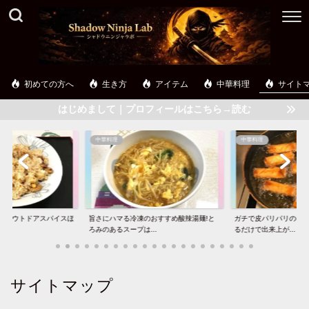
初めての方へ
生き方
アイテム
中華料理
サイト
はじめまして｜プロフィールはこちら→読む
中華料理
中華料理
】アウトドアスパイスほ
旨さにハマる冷凍のおすすめ酸辣湯麺!と
ガチで皮パリパリの春巻
..
ろみのあるスープは...
るだけで出来上が...
サイトマップ