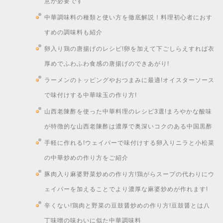
意が必要です
中華調味料の種類と使い方を徹底解説！料理初心者におす
すめの調味料も紹介
卵入り鶏の唐揚げのレシピ!卵を加えて下ごしらえすれば衣
厚めでふわふわ食感の唐揚げのできあがり!
ラーメンのトッピングやおつまみに最適!オイスターソース
で味付けする中華味玉の作り方!
山西老陳酢を使った中華料理のレシピ3選!まろやかな酸味
が特徴的な山西老陳酢は濃厚で奥深いコクのある中国黒酢
手軽に作れる!ウェイパーで味付けする卵入りニラと小松菜
の中華炒めの作り方をご紹介
豚肉入り麻婆野菜炒めの作り方!鶏がらスープの代わりにウ
ェイパーを加えることでより濃厚な麻婆炒めが作れます!
辛くない!鶏肉と野菜の豆鼓醤炒めの作り方!豆鼓醤とは八
丁味噌の味わいに似た中華調味料