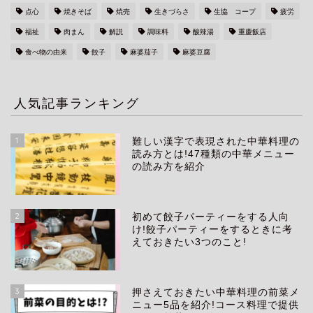
点心
焼きそば
焼売
生きづらさ
生協 コープ
疲労
福祉
肉まん
解説
調味料
酸辣湯
重慶飯店
食べ物の由来
餃子
麻婆茄子
麻婆豆腐
人気記事ランキング
1
難しい漢字で表現された中華料理の
読み方とは!47種類の中華メニュー
の読み方を紹介
2
初めて餃子パーティーをする人向
け!餃子パーティーをするときに考
えておきたい3つのこと!
3
押さえておきたい中華料理の前菜メ
ニュー5品を紹介!コース料理で提供