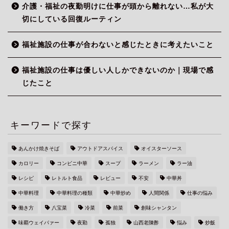
介護・福祉の夜勤明けに仕事が頭から離れない…私が大
切にしている回復ルーティン
福祉施設の仕事が合わないと感じたときに考えたいこと
福祉施設の仕事は優しい人しかできないのか｜現場で感
じたこと
キーワードで探す
あんかけ焼きそば
アウトドアスパイス
オイスターソース
カロリー
コンビニ中華
スープ
ラーメン
ラー油
レシピ
レトルト食品
レビュー
不安
中華丼
中華料理
中華料理の種類
中華炒め
人間関係
仕事の悩み
働き方
八宝菜
冷菜
前菜
創味シャンタン
味覇ウェイパァー
夜勤
孤独
山西老陳酢
悩み
炒飯