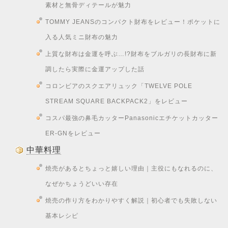
素材と無骨ディテールが魅力
TOMMY JEANSのコンパクト財布をレビュー！ポケットに
入る人気ミニ財布の魅力
上質な財布は金運を呼ぶ…!?財布をブルガリの長財布に新
調したら実際に金運アップした話
コロンビアのスクエアリュック「TWELVE POLE
STREAM SQUARE BACKPACK2」をレビュー
コスパ最強の鼻毛カッターPanasonicエチケットカッター
ER-GNをレビュー
中華料理
焼売があるとちょっと嬉しい理由｜主役にもなれるのに、
なぜかちょうどいい存在
焼売の作り方をわかりやすく解説｜初心者でも失敗しない
基本レシピ