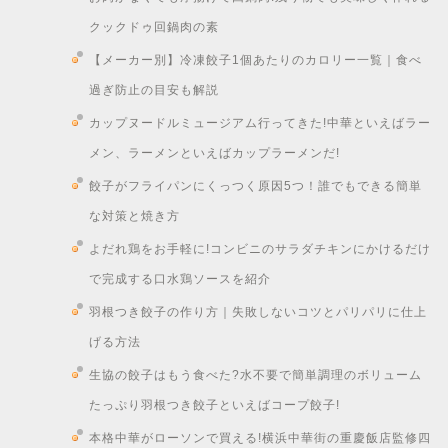
クックドゥ回鍋肉の素
【メーカー別】冷凍餃子1個あたりのカロリー一覧｜食べ
過ぎ防止の目安も解説
カップヌードルミュージアム行ってきた!中華といえばラー
メン、ラーメンといえばカップラーメンだ!
餃子がフライパンにくっつく原因5つ！誰でもできる簡単
な対策と焼き方
よだれ鶏をお手軽に!コンビニのサラダチキンにかけるだけ
で完成する口水鶏ソースを紹介
羽根つき餃子の作り方｜失敗しないコツとパリパリに仕上
げる方法
生協の餃子はもう食べた?水不要で簡単調理のボリューム
たっぷり羽根つき餃子といえばコープ餃子!
本格中華がローソンで買える!横浜中華街の重慶飯店監修四