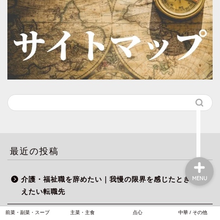
生き方
アイテム
中華料理
プロフィール
最近の投稿
MENU
介護・福祉職を辞めたい｜我慢の限界を感じたときに考
えたい転職先
前菜・副菜・スープ
主菜・主食
点心
中華 / その他
介護・福祉の仕事で自分のプライベートをどこまで話す