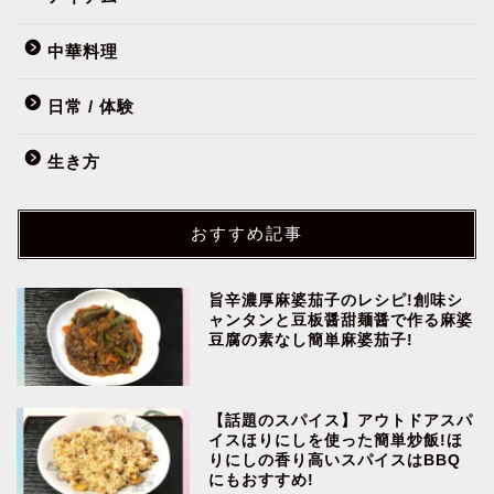
中華料理
日常 / 体験
生き方
おすすめ記事
旨辛濃厚麻婆茄子のレシピ!創味シ
ャンタンと豆板醤甜麺醤で作る麻婆
豆腐の素なし簡単麻婆茄子!
【話題のスパイス】アウトドアスパ
イスほりにしを使った簡単炒飯!ほ
りにしの香り高いスパイスはBBQ
にもおすすめ!