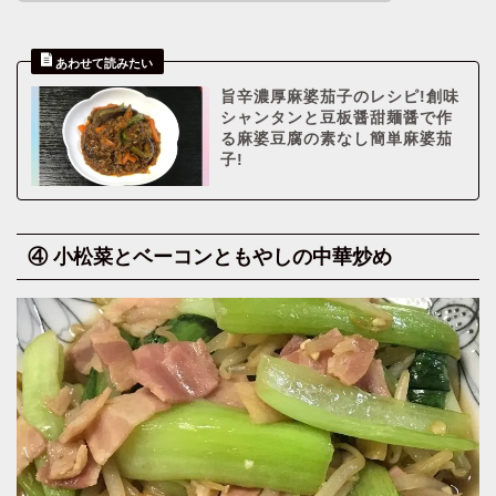
旨辛濃厚麻婆茄子のレシピ!創味
シャンタンと豆板醤甜麺醤で作
る麻婆豆腐の素なし簡単麻婆茄
子!
④ 小松菜とベーコンともやしの中華炒め