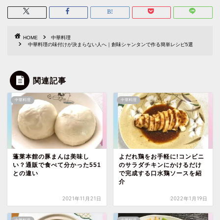
HOME
中華料理
中華料理の味付けが決まらない人へ｜創味シャンタンで作る簡単レシピ5選
関連記事
中華料理
中華料理
蓬莱本館の豚まんは美味し
よだれ鶏をお手軽に!コンビニ
い？通販で食べて分かった551
のサラダチキンにかけるだけ
との違い
で完成する口水鶏ソースを紹
介
2021年11月21日
2022年1月19日