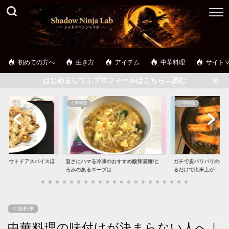
初めての方へ
生き方
アイテム
中華料理
サイト
はじめまして｜プロフィールはこちら→読む
中華料理
中華料理
のおすすめ酸辣湯麺!と
ガチで皮パリパリの春巻き!たった8分揚げ
八宝菜の味付けはウエイ
..
るだけで出来上が...
野菜たっぷり味覇八...
中華料理
中華料理の味付けが決まらない人へ｜