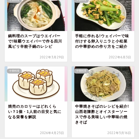
中華料理
中華料理
鍋料理のスープはウエイパー
手軽に作れる!ウェイパーで味
で!味覇ウエイパーで作る四川
付けする卵入りニラと小松菜
風ピリ辛餃子鍋のレシピ
の中華炒めの作り方をご紹介
2022年3月29日
2022年6月3日
中華料理
中華料理
焼売のカロリーはどれくら
中華焼きそばのレシピを紹介!
い？1個・1人前の目安と気に
山西老陳酢とオイスターソー
なる栄養を解説
スで作る美味しい中華味の焼
きそば
2026年4月25日
2022年5月16日