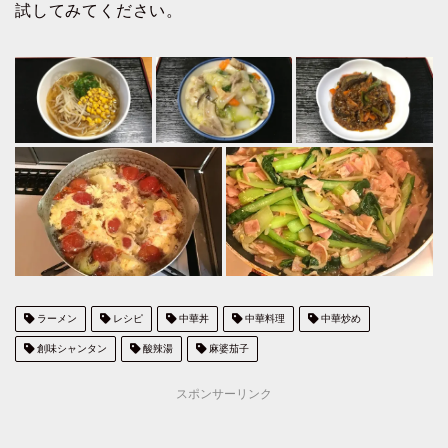
試してみてください。
ラーメン
レシピ
中華丼
中華料理
中華炒め
創味シャンタン
酸辣湯
麻婆茄子
スポンサーリンク