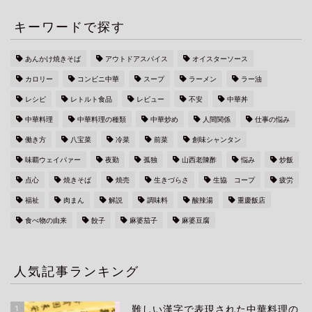
キーワードで探す
あんかけ焼きそば
アウトドアスパイス
オイスターソース
カロリー
コンビニ中華
スープ
ラーメン
ラー油
レシピ
レトルト食品
レビュー
不安
中華丼
中華料理
中華料理の種類
中華炒め
人間関係
仕事の悩み
働き方
八宝菜
冷菜
前菜
創味シャンタン
味覇ウェイパァー
夜勤
孤独
山西老陳酢
悩み
炒飯
点心
焼きそば
焼売
生きづらさ
生協 コープ
疲労
福祉
肉まん
解説
調味料
酸辣湯
重慶飯店
食べ物の由来
餃子
麻婆茄子
麻婆豆腐
人気記事ランキング
1
難しい漢字で表現された中華料理の