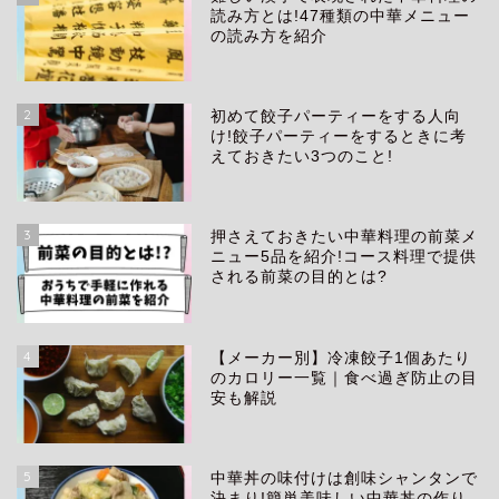
読み方とは!47種類の中華メニュー
の読み方を紹介
2
初めて餃子パーティーをする人向
け!餃子パーティーをするときに考
えておきたい3つのこと!
3
押さえておきたい中華料理の前菜メ
ニュー5品を紹介!コース料理で提供
される前菜の目的とは?
4
【メーカー別】冷凍餃子1個あたり
生き方
のカロリー一覧｜食べ過ぎ防止の目
安も解説
アイテム
5
中華丼の味付けは創味シャンタンで
中華料理
決まり!簡単美味しい中華丼の作り