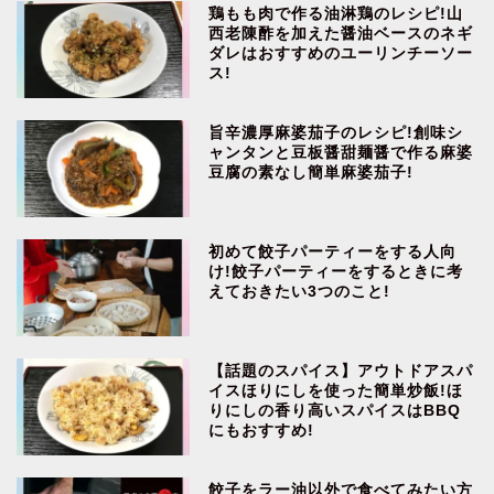
鶏もも肉で作る油淋鶏のレシピ!山
西老陳酢を加えた醤油ベースのネギ
ダレはおすすめのユーリンチーソー
ス!
旨辛濃厚麻婆茄子のレシピ!創味シ
ャンタンと豆板醤甜麺醤で作る麻婆
豆腐の素なし簡単麻婆茄子!
初めて餃子パーティーをする人向
け!餃子パーティーをするときに考
えておきたい3つのこと!
【話題のスパイス】アウトドアスパ
イスほりにしを使った簡単炒飯!ほ
りにしの香り高いスパイスはBBQ
にもおすすめ!
餃子をラー油以外で食べてみたい方