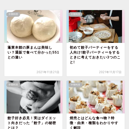
中華料理
中華料理
蓬莱本館の豚まんは美味し
初めて餃子パーティーをする
い？通販で食べて分かった551
人向け!餃子パーティーをする
との違い
ときに考えておきたい3つのこ
と!
2021年11月21日
2021年11月17日
中華料理
中華料理
餃子好き必見！実はダイエッ
焼売とはどんな食べ物？特
ト向きだった「餃子」の秘密
徴・由来・種類をわかりやす
とは？
く解説