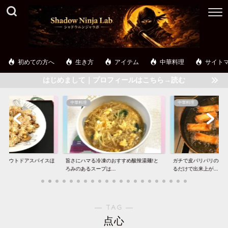
初めての方へ
生き方
アイテム
中華料理
サイト
はじめまして｜プロフィールはこちら→読む
中華料理
中華料理
】アウトドアスパイスほ
旨さにハマる冷凍のおすすめ酸辣湯麺!と
ガチで皮パリパリの春巻
..
ろみのあるスープは...
るだけで出来上が...
― TAG ―
点心