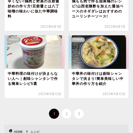
辛くない!鶏肉と野菜の豆鼓醤
鶏もも肉で作る油淋鶏のレシ
炒めの作り方!豆鼓醤とは八丁
ピ!山西老陳酢を加えた醤油ベ
味噌の味わいに似た中華調味
ースのネギダレはおすすめの
料
ユーリンチーソース!
2022年6月1日
2022年6月1日
中華料理
中華料理
中華料理の味付けが決まらな
中華丼の味付けは創味シャン
い人へ｜創味シャンタンで作
タンで決まり!簡単美味しい中
る簡単レシピ5選
華丼の作り方を紹介
2022年5月12日
2022年5月12日
1
2
3
HOME
レシピ