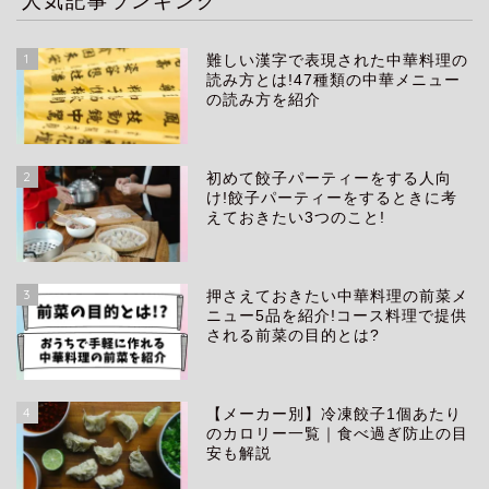
1
難しい漢字で表現された中華料理の
読み方とは!47種類の中華メニュー
の読み方を紹介
2
初めて餃子パーティーをする人向
け!餃子パーティーをするときに考
えておきたい3つのこと!
3
押さえておきたい中華料理の前菜メ
ニュー5品を紹介!コース料理で提供
される前菜の目的とは?
4
【メーカー別】冷凍餃子1個あたり
生き方
のカロリー一覧｜食べ過ぎ防止の目
安も解説
アイテム