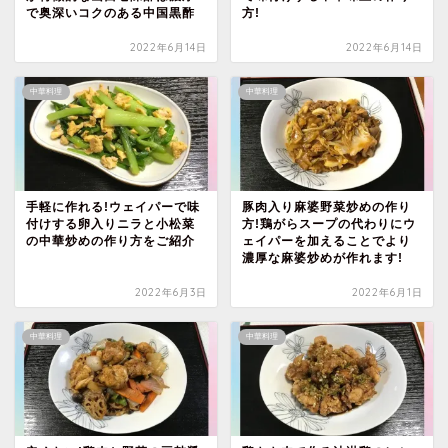
で奥深いコクのある中国黒酢
方!
2022年6月14日
2022年6月14日
中華料理
中華料理
手軽に作れる!ウェイパーで味
豚肉入り麻婆野菜炒めの作り
付けする卵入りニラと小松菜
方!鶏がらスープの代わりにウ
の中華炒めの作り方をご紹介
ェイパーを加えることでより
濃厚な麻婆炒めが作れます!
2022年6月3日
2022年6月1日
中華料理
中華料理