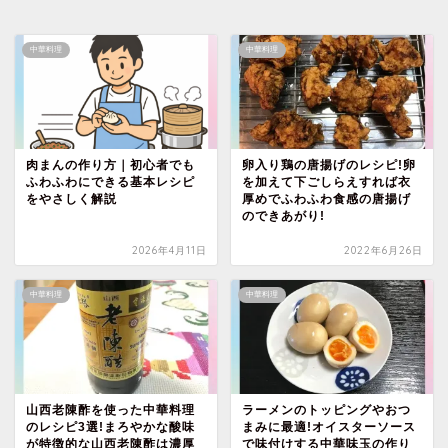
中華料理
中華料理
肉まんの作り方｜初心者でも
卵入り鶏の唐揚げのレシピ!卵
ふわふわにできる基本レシピ
を加えて下ごしらえすれば衣
をやさしく解説
厚めでふわふわ食感の唐揚げ
のできあがり!
2026年4月11日
2022年6月26日
中華料理
中華料理
山西老陳酢を使った中華料理
ラーメンのトッピングやおつ
のレシピ3選!まろやかな酸味
まみに最適!オイスターソース
が特徴的な山西老陳酢は濃厚
で味付けする中華味玉の作り