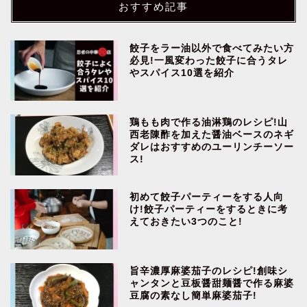
おすすめ記事
餃子をラー油以外で食べてみたい方
必見!一風変わった餃子に合うタレ
やスパイス10選を紹介
鶏もも肉で作る油淋鶏のレシピ!山
西老陳酢を加えた醤油ベースのネギ
ダレはおすすめのユーリンチーソー
ス!
初めて餃子パーティーをする人向
け!餃子パーティーをするときに考
えておきたい3つのこと!
旨辛濃厚麻婆茄子のレシピ!創味シ
ャンタンと豆板醤甜麺醤で作る麻婆
豆腐の素なし簡単麻婆茄子!