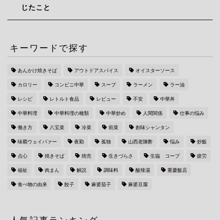
じたこと
キーワードで探す
あんかけ焼きそば
アウトドアスパイス
オイスターソース
カロリー
コンビニ中華
スープ
ラーメン
ラー油
レシピ
レトルト食品
レビュー
不安
中華丼
中華料理
中華料理の種類
中華炒め
人間関係
仕事の悩み
働き方
八宝菜
冷菜
前菜
創味シャンタン
味覇ウェイパァー
夜勤
孤独
山西老陳酢
悩み
炒飯
点心
焼きそば
焼売
生きづらさ
生協 コープ
疲労
福祉
肉まん
解説
調味料
酸辣湯
重慶飯店
食べ物の由来
餃子
麻婆茄子
麻婆豆腐
人気記事ランキング