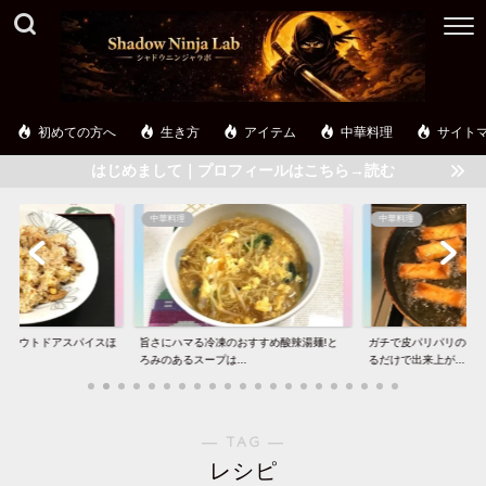
初めての方へ
生き方
アイテム
中華料理
サイト
はじめまして｜プロフィールはこちら→読む
中華料理
中華料理
】アウトドアスパイスほ
旨さにハマる冷凍のおすすめ酸辣湯麺!と
ガチで皮パリパリの春巻
..
ろみのあるスープは...
るだけで出来上が...
― TAG ―
レシピ