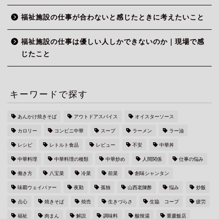
福祉施設の仕事が合わないと感じたときに考えたいこと
福祉施設の仕事は優しい人しかできないのか｜現場で感
じたこと
キーワードで探す
あんかけ焼きそば
アウトドアスパイス
オイスターソース
カロリー
コンビニ中華
スープ
ラーメン
ラー油
レシピ
レトルト食品
レビュー
不安
中華丼
中華料理
中華料理の種類
中華炒め
人間関係
仕事の悩み
働き方
八宝菜
冷菜
前菜
創味シャンタン
味覇ウェイパァー
夜勤
孤独
山西老陳酢
悩み
炒飯
点心
焼きそば
焼売
生きづらさ
生協 コープ
疲労
福祉
肉まん
解説
調味料
酸辣湯
重慶飯店