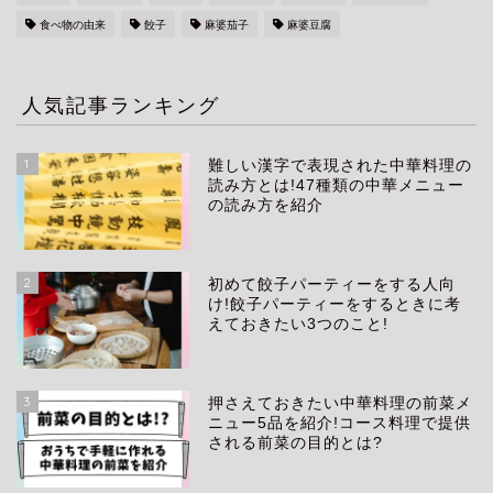
食べ物の由来
餃子
麻婆茄子
麻婆豆腐
人気記事ランキング
1
難しい漢字で表現された中華料理の
読み方とは!47種類の中華メニュー
の読み方を紹介
2
初めて餃子パーティーをする人向
け!餃子パーティーをするときに考
えておきたい3つのこと!
3
押さえておきたい中華料理の前菜メ
ニュー5品を紹介!コース料理で提供
される前菜の目的とは?