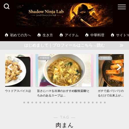
初めての方へ
生き方
アイテム
中華料理
サイト
はじめまして｜プロフィールはこちら→読む
中華料理
中華料理
】アウトドアスパイスほ
旨さにハマる冷凍のおすすめ酸辣湯麺!と
ガチで皮パリパリの春巻
..
ろみのあるスープは...
るだけで出来上が...
― TAG ―
肉まん