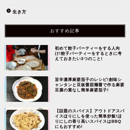
生き方
おすすめ記事
初めて餃子パーティーをする人向
け!餃子パーティーをするときに考
えておきたい3つのこと!
旨辛濃厚麻婆茄子のレシピ!創味シ
ャンタンと豆板醤甜麺醤で作る麻婆
豆腐の素なし簡単麻婆茄子!
【話題のスパイス】アウトドアスパ
イスほりにしを使った簡単炒飯!ほ
りにしの香り高いスパイスはBBQ
にもおすすめ!