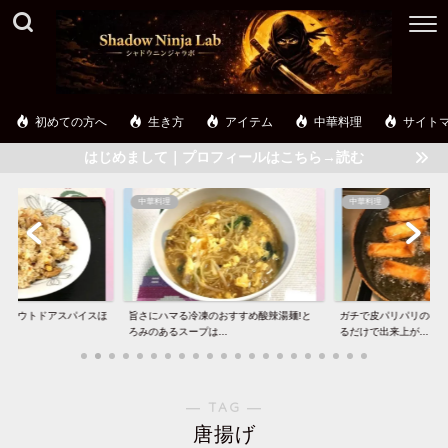
初めての方へ
生き方
アイテム
中華料理
サイト
はじめまして｜プロフィールはこちら→読む
中華料理
中華料理
】アウトドアスパイスほ
旨さにハマる冷凍のおすすめ酸辣湯麺!と
ガチで皮パリパリの春巻
..
ろみのあるスープは...
るだけで出来上が...
― TAG ―
唐揚げ