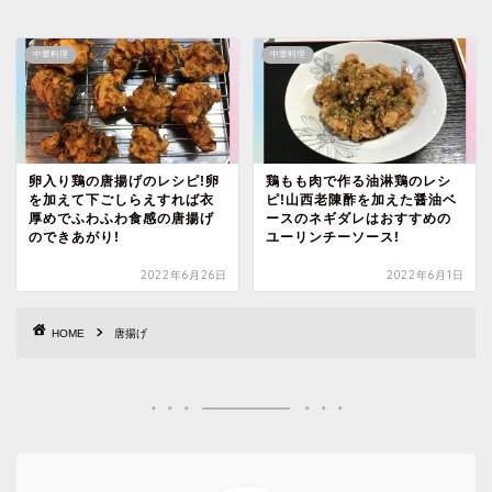
中華料理
中華料理
卵入り鶏の唐揚げのレシピ!卵
鶏もも肉で作る油淋鶏のレシ
を加えて下ごしらえすれば衣
ピ!山西老陳酢を加えた醤油ベ
厚めでふわふわ食感の唐揚げ
ースのネギダレはおすすめの
のできあがり!
ユーリンチーソース!
2022年6月26日
2022年6月1日
HOME
唐揚げ