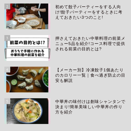
2
初めて餃子パーティーをする人向
け!餃子パーティーをするときに考
えておきたい3つのこと!
3
押さえておきたい中華料理の前菜メ
ニュー5品を紹介!コース料理で提供
される前菜の目的とは?
4
【メーカー別】冷凍餃子1個あたり
生き方
のカロリー一覧｜食べ過ぎ防止の目
安も解説
アイテム
5
中華丼の味付けは創味シャンタンで
中華料理
決まり!簡単美味しい中華丼の作り
方を紹介
プロフィール