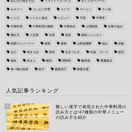
あんかけ焼きそば
アウトドアスパイス
オイスターソース
カロリー
コンビニ中華
スープ
ラーメン
ラー油
レシピ
レトルト食品
レビュー
不安
中華丼
中華料理
中華料理の種類
中華炒め
人間関係
仕事の悩み
働き方
八宝菜
冷菜
前菜
創味シャンタン
味覇ウェイパァー
夜勤
孤独
山西老陳酢
悩み
炒飯
点心
焼きそば
焼売
生きづらさ
生協 コープ
疲労
福祉
肉まん
解説
調味料
酸辣湯
重慶飯店
食べ物の由来
餃子
麻婆茄子
麻婆豆腐
人気記事ランキング
1
難しい漢字で表現された中華料理の
読み方とは!47種類の中華メニュー
の読み方を紹介