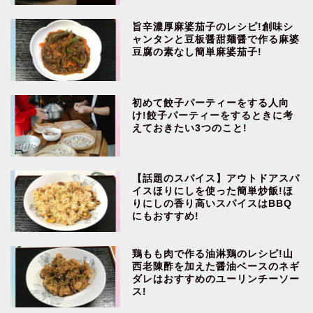
旨辛濃厚麻婆茄子のレシピ!創味シ
ャンタンと豆板醤甜麺醤で作る麻婆
豆腐の素なし簡単麻婆茄子!
初めて餃子パーティーをする人向
け!餃子パーティーをするときに考
えておきたい3つのこと!
【話題のスパイス】アウトドアスパ
イスほりにしを使った簡単炒飯!ほ
りにしの香り高いスパイスはBBQ
にもおすすめ!
鶏もも肉で作る油淋鶏のレシピ!山
西老陳酢を加えた醤油ベースのネギ
ダレはおすすめのユーリンチーソー
ス!