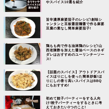
やスパイス10選を紹介
旨辛濃厚麻婆茄子のレシピ!創味シ
ャンタンと豆板醤甜麺醤で作る麻婆
豆腐の素なし簡単麻婆茄子!
鶏もも肉で作る油淋鶏のレシピ!山
西老陳酢を加えた醤油ベースのネギ
ダレはおすすめのユーリンチーソー
ス!
【話題のスパイス】アウトドアスパ
イスほりにしを使った簡単炒飯!ほ
りにしの香り高いスパイスはBBQ
にもおすすめ!
初めて餃子パーティーをする人向
け!餃子パーティーをするときに考
えておきたい3つのこと!