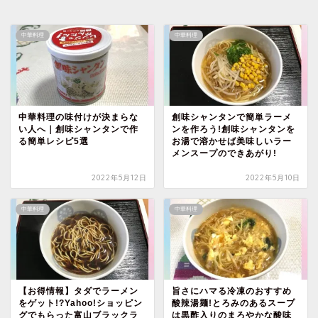
中華料理
中華料理
中華料理の味付けが決まらな
創味シャンタンで簡単ラーメ
い人へ｜創味シャンタンで作
ンを作ろう!創味シャンタンを
る簡単レシピ5選
お湯で溶かせば美味しいラー
メンスープのできあがり!
2022年5月12日
2022年5月10日
中華料理
中華料理
【お得情報】タダでラーメン
旨さにハマる冷凍のおすすめ
をゲット!?Yahoo!ショッピン
酸辣湯麺!とろみのあるスープ
グでもらった富山ブラックラ
は黒酢入りのまろやかな酸味