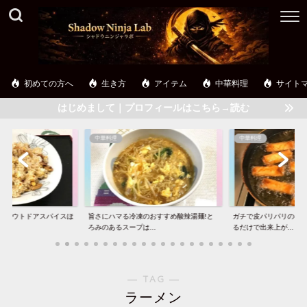
初めての方へ
生き方
アイテム
中華料理
サイト
はじめまして｜プロフィールはこちら→読む
中華料理
中華料理
】アウトドアスパイスほ
旨さにハマる冷凍のおすすめ酸辣湯麺!と
ガチで皮パリパリの春巻
..
ろみのあるスープは...
るだけで出来上が...
― TAG ―
ラーメン