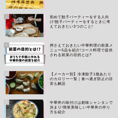
2
初めて餃子パーティーをする人向
け!餃子パーティーをするときに考
えておきたい3つのこと!
3
押さえておきたい中華料理の前菜メ
ニュー5品を紹介!コース料理で提供
される前菜の目的とは?
4
【メーカー別】冷凍餃子1個あたり
生き方
のカロリー一覧｜食べ過ぎ防止の目
安も解説
アイテム
5
中華丼の味付けは創味シャンタンで
中華料理
決まり!簡単美味しい中華丼の作り
方を紹介