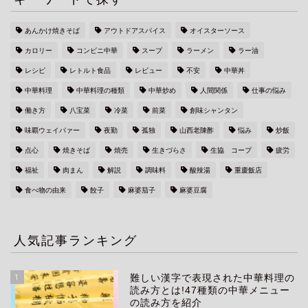
あんかけ焼きそば
アウトドアスパイス
オイスターソース
カロリー
コンビニ中華
スープ
ラーメン
ラー油
レシピ
レトルト食品
レビュー
不安
中華丼
中華料理
中華料理の種類
中華炒め
人間関係
仕事の悩み
働き方
八宝菜
冷菜
前菜
創味シャンタン
味覇ウェイパァー
夜勤
孤独
山西老陳酢
悩み
炒飯
点心
焼きそば
焼売
生きづらさ
生協 コープ
疲労
福祉
肉まん
解説
調味料
酸辣湯
重慶飯店
食べ物の由来
餃子
麻婆茄子
麻婆豆腐
人気記事ランキング
1
難しい漢字で表現された中華料理の
読み方とは!47種類の中華メニュー
の読み方を紹介